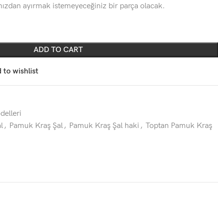
ınızdan ayırmak istemeyeceğiniz bir parça olacak.
ADD TO CART
 to wishlist
elleri
l
,
Pamuk Kraş Şal
,
Pamuk Kraş Şal haki
,
Toptan Pamuk Kraş