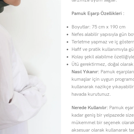
tarzınıza uyum sağlar.
Pamuk Eşarp Özellikleri :
Boyutlar: 75 cm x 190 cm
Nefes alabilir yapısıyla gün b
Terletme yapmaz ve iç göster
Hafif ve pratik kullanımıyla gü
Kolay şekil alabilme özelliğiyle
Ütü gerektirmez, doğal olara
Nasıl Yıkanır:
Pamuk eşarplarım
kumaşlar için uygun programda
kullanarak nazikçe yıkayabili
havada kurutunuz.
Nerede Kullanılır:
Pamuk eşarp
kadar geniş bir yelpazede siz
mükemmel bir seçenek olarak k
aksesuar olarak kullanarak tarz