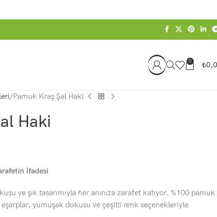
0
₺
0,
eri
Pamuk Kraş Şal Haki
al Haki
rafetin İfadesi
usu ve şık tasarımıyla her anınıza zarafet katıyor. %100 pamuk
 eşarplar, yumuşak dokusu ve çeşitli renk seçenekleriyle