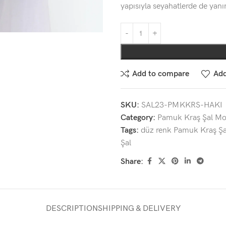
yapısıyla seyahatlerde de yan
Add to compare
Add
SKU:
SAL23-PMKKRS-HAKI
Category:
Pamuk Kraş Şal Mod
Tags:
düz renk Pamuk Kraş Şa
Şal
Share:
DESCRIPTION
SHIPPING & DELIVERY