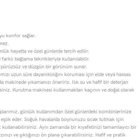
oyu konfor sağlar.
mez.
nlük hayatta ve özel günlerde tercih edilir.
 farklı bağlama teknikleriyle kullanılabilir.
k pürüzsüz ve düzgün bir görünüm sunar.
ızı uzun süre dayanıklılığını koruması için elde veya hassas
 makinede yıkamanızı öneririz. Ilık su ve hafif bir deterjan
rsiniz. Kurutma makinesi kullanmaktan kaçının ve doğal olarak
larımız, günlük kullanımdan özel günlerdeki kombinlerinize
e eşlik eder. Soğuk havalarda boynunuzu sıcak tutmak için
ullanabilirsiniz. Aynı zamanda bir kıyafetinizi tamamlayıcı bir
ınızı ve şıklığınızı ön plana çıkarabilirsiniz. Hafif ve pratik