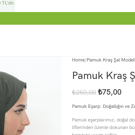
 TL'dir.
Home
Pamuk Kraş Şal Modell
Pamuk Kraş Ş
₺
75,00
₺
250,00
Pamuk Eşarp: Doğallığın ve Za
Pamuk eşarplarımız, doğal dok
liflerinden özenle dokunan bu