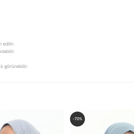
 edilir.
labilir.
lı görünebilir.
-70%