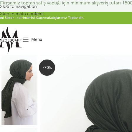
Firmamız toptan satış yaptığı için minimum alışveriş tutarı 1500
Skip to navigation
Skip to main content
eni Sezon İndirimlerini Kaçırma
Satışlarımız Toptandır.
Menu
-70%