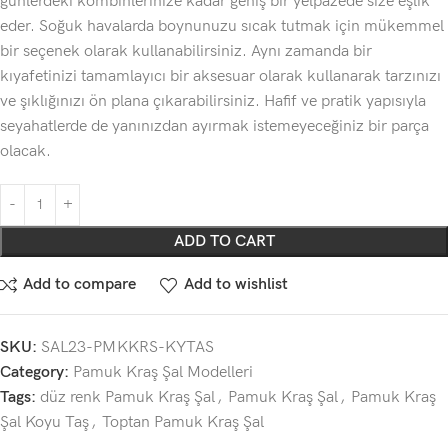
günlerdeki kombinlerinize kadar geniş bir yelpazede size eşlik
eder. Soğuk havalarda boynunuzu sıcak tutmak için mükemmel
bir seçenek olarak kullanabilirsiniz. Aynı zamanda bir
kıyafetinizi tamamlayıcı bir aksesuar olarak kullanarak tarzınızı
ve şıklığınızı ön plana çıkarabilirsiniz. Hafif ve pratik yapısıyla
seyahatlerde de yanınızdan ayırmak istemeyeceğiniz bir parça
olacak.
ADD TO CART
Add to compare
Add to wishlist
SKU:
SAL23-PMKKRS-KYTAS
Category:
Pamuk Kraş Şal Modelleri
Tags:
düz renk Pamuk Kraş Şal
,
Pamuk Kraş Şal
,
Pamuk Kraş
Şal Koyu Taş
,
Toptan Pamuk Kraş Şal