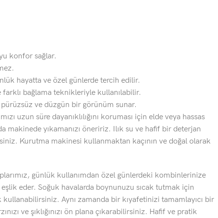
oyu konfor sağlar.
mez.
nlük hayatta ve özel günlerde tercih edilir.
 farklı bağlama teknikleriyle kullanılabilir.
k pürüzsüz ve düzgün bir görünüm sunar.
ızı uzun süre dayanıklılığını koruması için elde veya hassas
 makinede yıkamanızı öneririz. Ilık su ve hafif bir deterjan
rsiniz. Kurutma makinesi kullanmaktan kaçının ve doğal olarak
larımız, günlük kullanımdan özel günlerdeki kombinlerinize
e eşlik eder. Soğuk havalarda boynunuzu sıcak tutmak için
ullanabilirsiniz. Aynı zamanda bir kıyafetinizi tamamlayıcı bir
ınızı ve şıklığınızı ön plana çıkarabilirsiniz. Hafif ve pratik