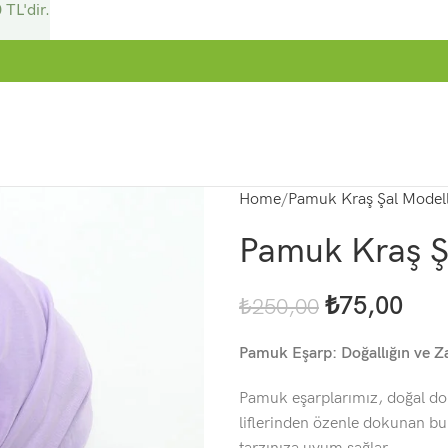
 TL'dir.
Home
Pamuk Kraş Şal Modell
Pamuk Kraş Şa
₺
75,00
₺
250,00
Pamuk Eşarp: Doğallığın ve Za
Pamuk eşarplarımız, doğal dok
liflerinden özenle dokunan bu