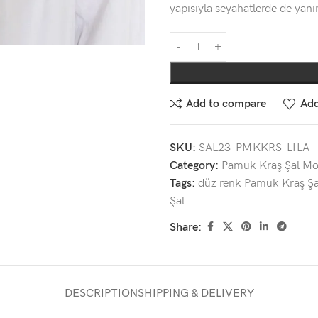
yapısıyla seyahatlerde de yan
Add to compare
Add
SKU:
SAL23-PMKKRS-LILA
Category:
Pamuk Kraş Şal Mod
Tags:
düz renk Pamuk Kraş Şa
Şal
Share:
DESCRIPTION
SHIPPING & DELIVERY