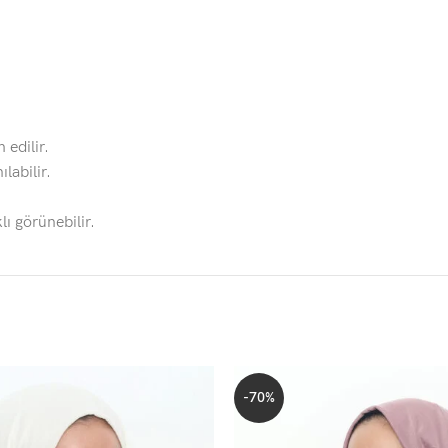
 edilir.
labilir.
lı görünebilir.
-70%