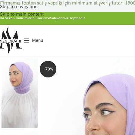
Firmamız toptan satış yaptığı için minimum alışveriş tutarı 1500
Skip to navigation
Skip to main content
eni Sezon İndirimlerini Kaçırma
Satışlarımız Toptandır.
Menu
-70%