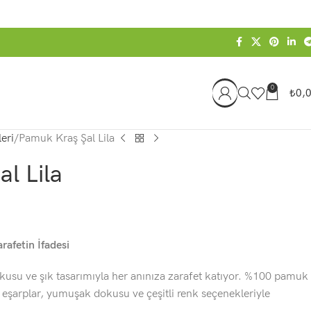
0
₺
0,
eri
Pamuk Kraş Şal Lila
l Lila
rafetin İfadesi
usu ve şık tasarımıyla her anınıza zarafet katıyor. %100 pamuk
 eşarplar, yumuşak dokusu ve çeşitli renk seçenekleriyle