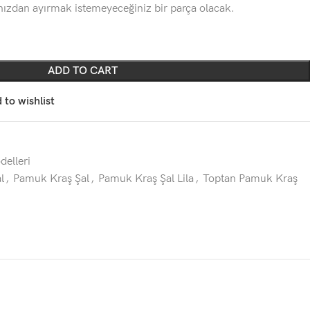
ınızdan ayırmak istemeyeceğiniz bir parça olacak.
ADD TO CART
 to wishlist
elleri
l
,
Pamuk Kraş Şal
,
Pamuk Kraş Şal Lila
,
Toptan Pamuk Kraş