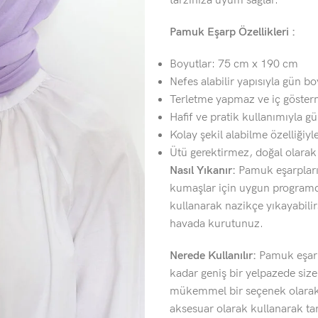
tarzınıza uyum sağlar.
Pamuk Eşarp Özellikleri :
Boyutlar: 75 cm x 190 cm
Nefes alabilir yapısıyla gün b
Terletme yapmaz ve iç göster
Hafif ve pratik kullanımıyla gü
Kolay şekil alabilme özelliğiyle
Ütü gerektirmez, doğal olara
Nasıl Yıkanır:
Pamuk eşarplarım
kumaşlar için uygun programda
kullanarak nazikçe yıkayabili
havada kurutunuz.
Nerede Kullanılır:
Pamuk eşarp
kadar geniş bir yelpazede siz
mükemmel bir seçenek olarak k
aksesuar olarak kullanarak tarz