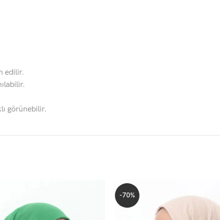
 edilir.
labilir.
lı görünebilir.
-70%