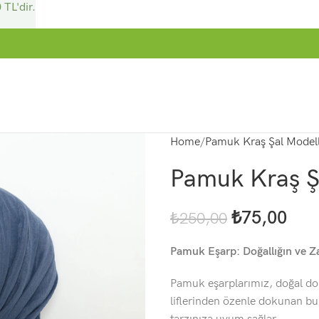
 TL'dir.
Home
Pamuk Kraş Şal Modell
Pamuk Kraş Ş
₺
75,00
₺
250,00
Pamuk Eşarp: Doğallığın ve Za
Pamuk eşarplarımız, doğal dok
liflerinden özenle dokunan bu