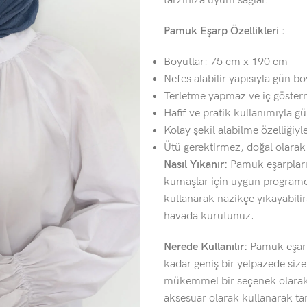
tarzınıza uyum sağlar.
Pamuk Eşarp Özellikleri :
Boyutlar: 75 cm x 190 cm
Nefes alabilir yapısıyla gün b
Terletme yapmaz ve iç göster
Hafif ve pratik kullanımıyla gü
Kolay şekil alabilme özelliğiyle
Ütü gerektirmez, doğal olara
Nasıl Yıkanır:
Pamuk eşarplarım
kumaşlar için uygun programda
kullanarak nazikçe yıkayabili
havada kurutunuz.
Nerede Kullanılır:
Pamuk eşarp
kadar geniş bir yelpazede siz
mükemmel bir seçenek olarak k
aksesuar olarak kullanarak tarz