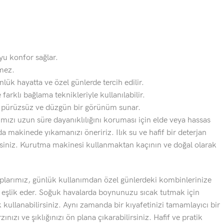
oyu konfor sağlar.
mez.
nlük hayatta ve özel günlerde tercih edilir.
 farklı bağlama teknikleriyle kullanılabilir.
k pürüzsüz ve düzgün bir görünüm sunar.
ızı uzun süre dayanıklılığını koruması için elde veya hassas
 makinede yıkamanızı öneririz. Ilık su ve hafif bir deterjan
rsiniz. Kurutma makinesi kullanmaktan kaçının ve doğal olarak
larımız, günlük kullanımdan özel günlerdeki kombinlerinize
e eşlik eder. Soğuk havalarda boynunuzu sıcak tutmak için
ullanabilirsiniz. Aynı zamanda bir kıyafetinizi tamamlayıcı bir
ınızı ve şıklığınızı ön plana çıkarabilirsiniz. Hafif ve pratik