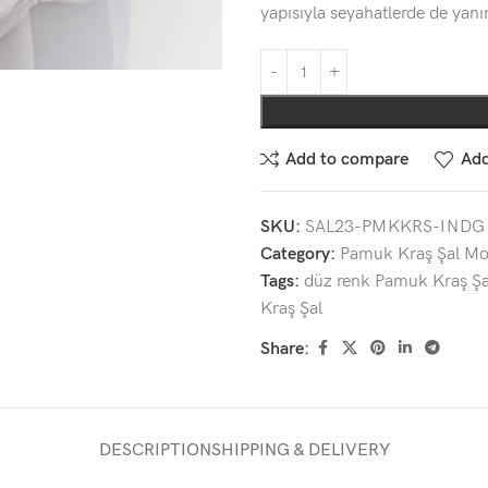
yapısıyla seyahatlerde de yan
Add to compare
Add
SKU:
SAL23-PMKKRS-INDG
Category:
Pamuk Kraş Şal Mod
Tags:
düz renk Pamuk Kraş Şa
Kraş Şal
Share:
DESCRIPTION
SHIPPING & DELIVERY