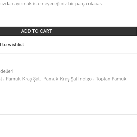
ınızdan ayırmak istemeyeceğiniz bir parça olacak.
ADD TO CART
 to wishlist
elleri
l
,
Pamuk Kraş Şal
,
Pamuk Kraş Şal İndigo
,
Toptan Pamuk