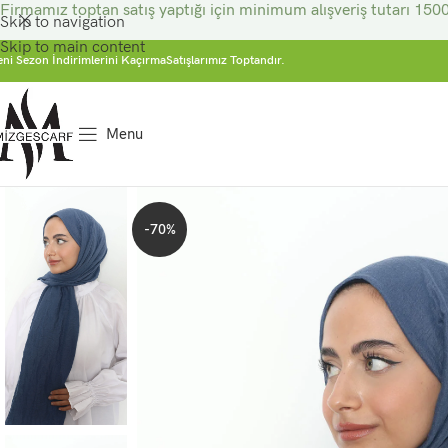
Firmamız toptan satış yaptığı için minimum alışveriş tutarı 1500
Skip to navigation
Skip to main content
eni Sezon İndirimlerini Kaçırma
Satışlarımız Toptandır.
Menu
-70%