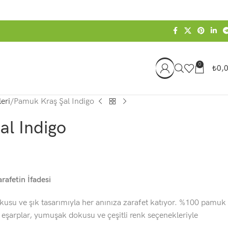
0
₺
0,
eri
Pamuk Kraş Şal Indigo
al Indigo
rafetin İfadesi
usu ve şık tasarımıyla her anınıza zarafet katıyor. %100 pamuk
 eşarplar, yumuşak dokusu ve çeşitli renk seçenekleriyle