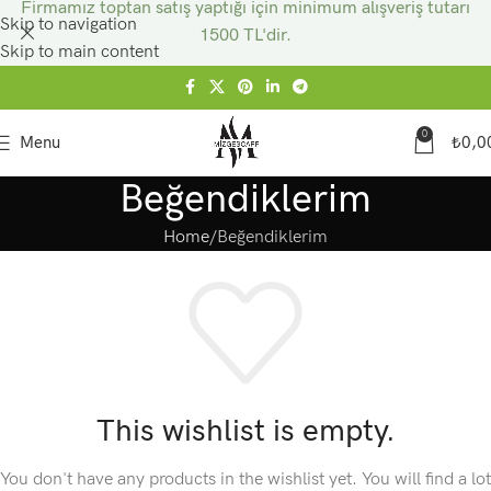
Firmamız toptan satış yaptığı için minimum alışveriş tutarı
Skip to navigation
1500 TL'dir.
Skip to main content
0
Menu
₺
0,0
Beğendiklerim
Home
Beğendiklerim
This wishlist is empty.
You don't have any products in the wishlist yet.
You will find a lot