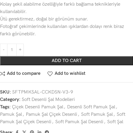
Kolay şekil alabilme özelliğiyle farklı bağlama teknikleriyle
kullanılabilir.
Ütü gerektirmez, doğal bir görünüm sunar.
Fotoğraf çekimlerinde kullanılan ışıklardan dolayı renk biraz
farklı görünebilir.
ADD TO CART
Add to compare
Add to wishlist
SKU:
SFTPMKSAL-CCKDSN-V3-9
Category:
Soft Desenli Şal Modelleri
Tags:
Çiçek Desenli Pamuk Şal
,
Desenli Soft Pamuk Şal
,
Pamuk Şal
,
Pamuk Şal Çiçek Desenli
,
Soft Pamuk Şal
,
Soft
Pamuk Şal Çiçek Desenli
,
Soft Pamuk Şal Desenli
,
Soft Şal
Share: