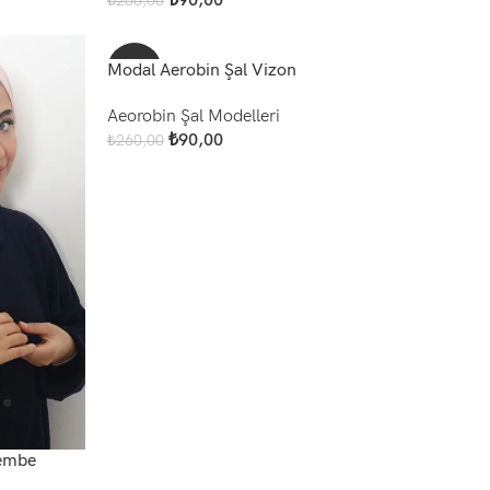
₺
90,00
₺
260,00
Add To Cart
Modal Aerobin Şal Vizon
-65%
Aeorobin Şal Modelleri
NEW
₺
90,00
₺
260,00
Add To Cart
Pembe