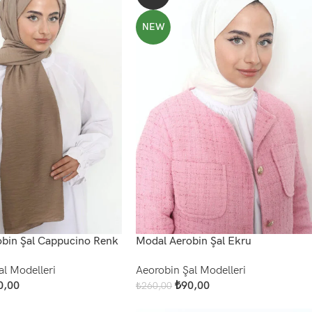
NEW
bin Şal Cappucino Renk
Modal Aerobin Şal Ekru
al Modelleri
Aeorobin Şal Modelleri
0,00
₺
90,00
₺
260,00
Add To Cart