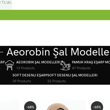
 TL'dir.
Aeorobin Şal Modelle
ARP
AEOROBIN ŞAL MODELLERI
PAMUK KRAŞ EŞARP M
s
13 Products
47 Products
SOFT DESENLI EŞARP
SOFT DESENLI ŞAL MODELLERI
39 Products
32 Products
-68%
-65%