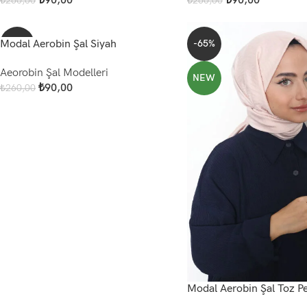
₺
90,00
₺
90,00
₺
260,00
₺
260,00
Add To Cart
Add To Cart
Modal Aerobin Şal Siyah
-65%
-65%
Aeorobin Şal Modelleri
NEW
NEW
₺
90,00
₺
260,00
Add To Cart
Modal Aerobin Şal Toz 