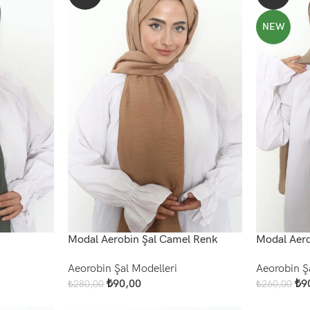
NEW
Modal Aerobin Şal Camel Renk
Modal Aero
Aeorobin Şal Modelleri
Aeorobin Ş
₺
90,00
₺
9
₺
280,00
₺
260,00
Add To Cart
Add To Cart