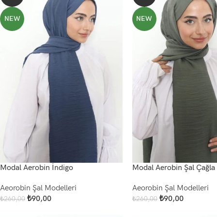
NEW
NEW
Modal Aerobin İndigo
Modal Aerobin Şal Çağla
Aeorobin Şal Modelleri
Aeorobin Şal Modelleri
₺
90,00
₺
90,00
₺
260,00
₺
260,00
Add To Cart
Add To Cart