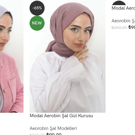
-65%
Modal Aero
-65%
Aeorobin Ş
NEW
NEW
₺
9
₺
260,00
Add To Cart
Modal Aerobin Şal Gül Kurusu
Aeorobin Şal Modelleri