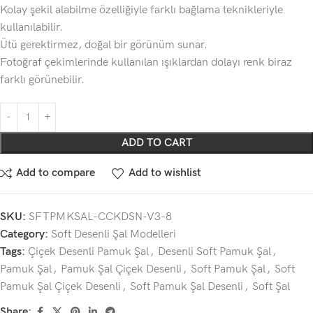
Kolay şekil alabilme özelliğiyle farklı bağlama teknikleriyle
kullanılabilir.
Ütü gerektirmez, doğal bir görünüm sunar.
Fotoğraf çekimlerinde kullanılan ışıklardan dolayı renk biraz
farklı görünebilir.
ADD TO CART
Add to compare
Add to wishlist
SKU:
SFTPMKSAL-CCKDSN-V3-8
Category:
Soft Desenli Şal Modelleri
Tags:
Çiçek Desenli Pamuk Şal
,
Desenli Soft Pamuk Şal
,
Pamuk Şal
,
Pamuk Şal Çiçek Desenli
,
Soft Pamuk Şal
,
Soft
Pamuk Şal Çiçek Desenli
,
Soft Pamuk Şal Desenli
,
Soft Şal
Share: