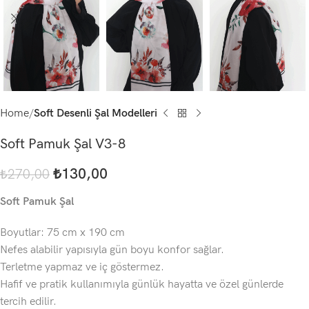
Home
Soft Desenli Şal Modelleri
Soft Pamuk Şal V3-8
₺
130,00
₺
270,00
Soft Pamuk Şal
Boyutlar: 75 cm x 190 cm
Nefes alabilir yapısıyla gün boyu konfor sağlar.
Terletme yapmaz ve iç göstermez.
Hafif ve pratik kullanımıyla günlük hayatta ve özel günlerde
tercih edilir.