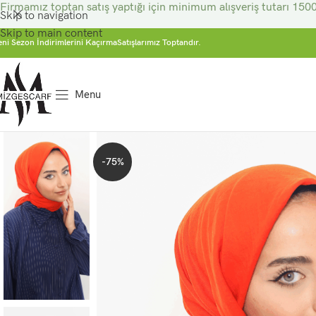
Firmamız toptan satış yaptığı için minimum alışveriş tutarı 1500
Skip to navigation
Skip to main content
eni Sezon İndirimlerini Kaçırma
Satışlarımız Toptandır.
Menu
-75%