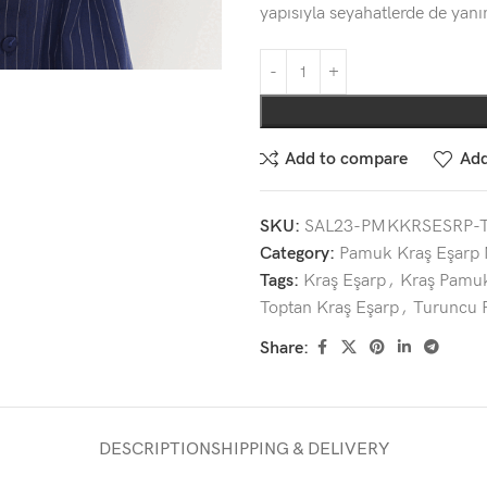
yapısıyla seyahatlerde de yan
Add to compare
Add
SKU:
SAL23-PMKKRSESRP-
Category:
Pamuk Kraş Eşarp 
Tags:
Kraş Eşarp
,
Kraş Pamu
Toptan Kraş Eşarp
,
Turuncu 
Share:
DESCRIPTION
SHIPPING & DELIVERY