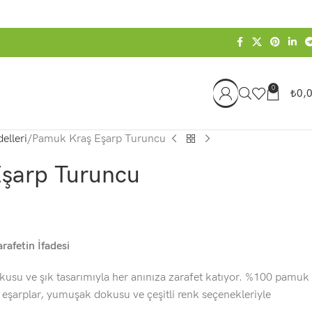
0
₺
0,
elleri
Pamuk Kraş Eşarp Turuncu
şarp Turuncu
rafetin İfadesi
usu ve şık tasarımıyla her anınıza zarafet katıyor. %100 pamuk
 eşarplar, yumuşak dokusu ve çeşitli renk seçenekleriyle