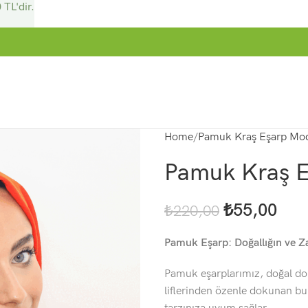
 TL'dir.
Home
Pamuk Kraş Eşarp Mod
Pamuk Kraş E
₺
55,00
₺
220,00
Pamuk Eşarp: Doğallığın ve Za
Pamuk eşarplarımız, doğal dok
liflerinden özenle dokunan bu