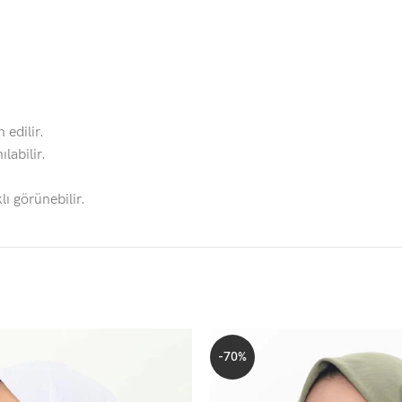
 edilir.
labilir.
lı görünebilir.
-70%