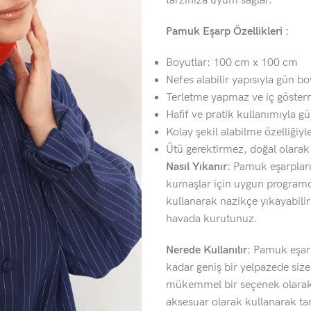
tarzınıza uyum sağlar.
Pamuk Eşarp Özellikleri :
Boyutlar: 100 cm x 100 cm
Nefes alabilir yapısıyla gün b
Terletme yapmaz ve iç göster
Hafif ve pratik kullanımıyla gü
Kolay şekil alabilme özelliğiyle
Ütü gerektirmez, doğal olara
Nasıl Yıkanır:
Pamuk eşarplarım
kumaşlar için uygun programda
kullanarak nazikçe yıkayabili
havada kurutunuz.
Nerede Kullanılır:
Pamuk eşarp
kadar geniş bir yelpazede siz
mükemmel bir seçenek olarak k
aksesuar olarak kullanarak tarz