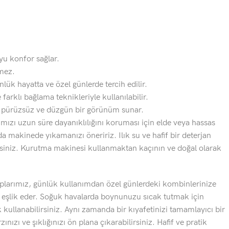
oyu konfor sağlar.
mez.
nlük hayatta ve özel günlerde tercih edilir.
 farklı bağlama teknikleriyle kullanılabilir.
k pürüzsüz ve düzgün bir görünüm sunar.
ızı uzun süre dayanıklılığını koruması için elde veya hassas
 makinede yıkamanızı öneririz. Ilık su ve hafif bir deterjan
rsiniz. Kurutma makinesi kullanmaktan kaçının ve doğal olarak
larımız, günlük kullanımdan özel günlerdeki kombinlerinize
e eşlik eder. Soğuk havalarda boynunuzu sıcak tutmak için
ullanabilirsiniz. Aynı zamanda bir kıyafetinizi tamamlayıcı bir
ınızı ve şıklığınızı ön plana çıkarabilirsiniz. Hafif ve pratik