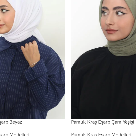
şarp Beyaz
Pamuk Kraş Eşarp Çam Yeşişi
arp Modelleri
Pamuk Kraş Eşarp Modelleri