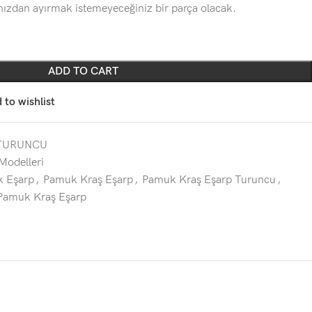
ınızdan ayırmak istemeyeceğiniz bir parça olacak.
ADD TO CART
 to wishlist
TURUNCU
Modelleri
k Eşarp
,
Pamuk Kraş Eşarp
,
Pamuk Kraş Eşarp Turuncu
,
Pamuk Kraş Eşarp