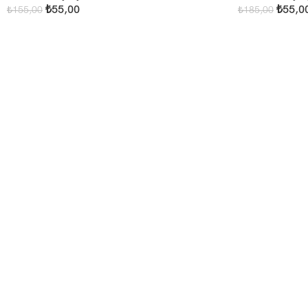
₺
55,00
₺
55,0
₺
155,00
₺
185,00
Add To Cart
Add To Cart