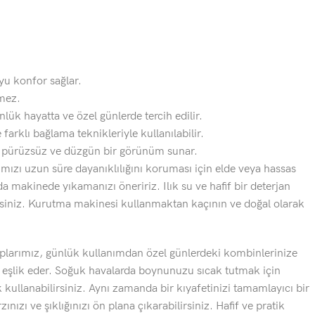
oyu konfor sağlar.
mez.
nlük hayatta ve özel günlerde tercih edilir.
 farklı bağlama teknikleriyle kullanılabilir.
k pürüzsüz ve düzgün bir görünüm sunar.
ızı uzun süre dayanıklılığını koruması için elde veya hassas
 makinede yıkamanızı öneririz. Ilık su ve hafif bir deterjan
rsiniz. Kurutma makinesi kullanmaktan kaçının ve doğal olarak
larımız, günlük kullanımdan özel günlerdeki kombinlerinize
e eşlik eder. Soğuk havalarda boynunuzu sıcak tutmak için
ullanabilirsiniz. Aynı zamanda bir kıyafetinizi tamamlayıcı bir
ınızı ve şıklığınızı ön plana çıkarabilirsiniz. Hafif ve pratik