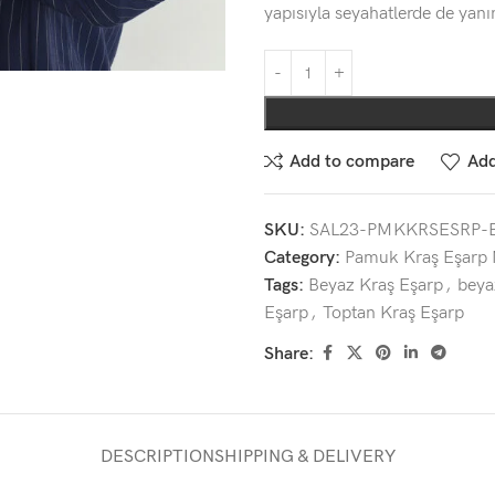
yapısıyla seyahatlerde de yan
Add to compare
Add
SKU:
SAL23-PMKKRSESRP-
Category:
Pamuk Kraş Eşarp 
Tags:
Beyaz Kraş Eşarp
,
beya
Eşarp
,
Toptan Kraş Eşarp
Share:
DESCRIPTION
SHIPPING & DELIVERY