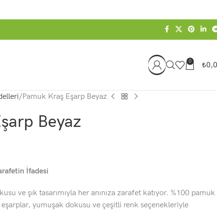
0
₺
0,
elleri
Pamuk Kraş Eşarp Beyaz
şarp Beyaz
rafetin İfadesi
usu ve şık tasarımıyla her anınıza zarafet katıyor. %100 pamuk
 eşarplar, yumuşak dokusu ve çeşitli renk seçenekleriyle