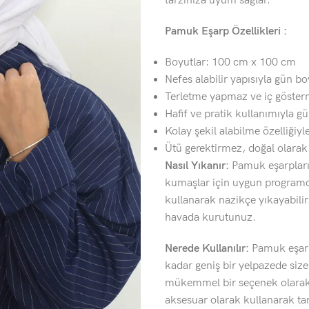
tarzınıza uyum sağlar.
Pamuk Eşarp Özellikleri :
Boyutlar: 100 cm x 100 cm
Nefes alabilir yapısıyla gün b
Terletme yapmaz ve iç göster
Hafif ve pratik kullanımıyla gü
Kolay şekil alabilme özelliğiyle
Ütü gerektirmez, doğal olara
Nasıl Yıkanır:
Pamuk eşarplarım
kumaşlar için uygun programda
kullanarak nazikçe yıkayabili
havada kurutunuz.
Nerede Kullanılır:
Pamuk eşarp
kadar geniş bir yelpazede siz
mükemmel bir seçenek olarak k
aksesuar olarak kullanarak tarz