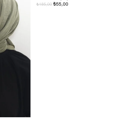
₺
55,00
₺
185,00
Add To Cart