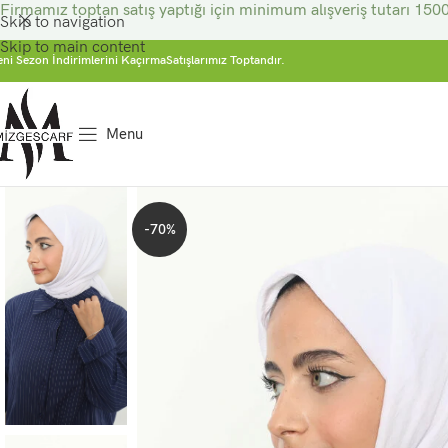
Firmamız toptan satış yaptığı için minimum alışveriş tutarı 1500
Skip to navigation
Skip to main content
eni Sezon İndirimlerini Kaçırma
Satışlarımız Toptandır.
Menu
-70%