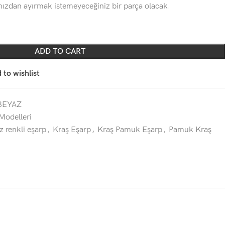
ınızdan ayırmak istemeyeceğiniz bir parça olacak.
ADD TO CART
 to wishlist
BEYAZ
Modelleri
z renkli eşarp
,
Kraş Eşarp
,
Kraş Pamuk Eşarp
,
Pamuk Kraş