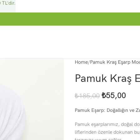
 TL'dir.
Home
Pamuk Kraş Eşarp Mod
Pamuk Kraş E
₺
55,00
₺
185,00
Pamuk Eşarp: Doğallığın ve Za
Pamuk eşarplarımız, doğal dok
liflerinden özenle dokunan bu