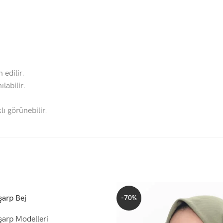
 edilir.
labilir.
lı görünebilir.
arp Bej
-70%
arp Modelleri