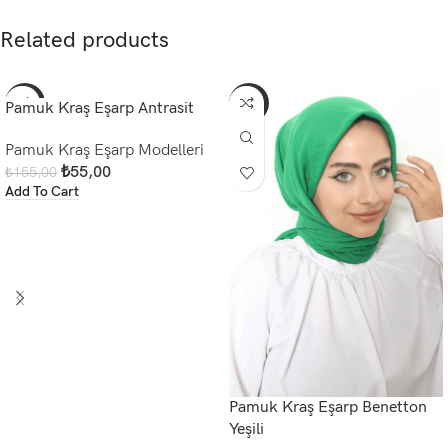
Related products
-65%
-70%
Pamuk Kraş Eşarp Antrasit
Pamuk Kraş Eşarp Modelleri
₺
55,00
₺
155,00
Add To Cart
Pamuk Kraş Eşarp Benetton
Yeşili