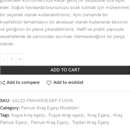
günlerdeki kombinlerinize kadar geniş bir yelpazede size eşlik
eder. Soğuk havalarda boynunuzu sıcak tutmak için mükemmel
bir seçenek olarak kullanabilirsiniz. Aynı zamanda bir
kıyafetinizi tamamlayıcı bir aksesuar olarak kullanarak tarzınızı
ve şıklığınızı ön plana çıkarabilirsiniz. Hafif ve pratik yapısıyla
seyahatlerde de yanınızdan ayırmak istemeyeceğiniz bir parça
olacak.
ADD TO CART
Add to compare
Add to wishlist
SKU:
SAL23-PMKKRSESRP-FUSYA
Category:
Pamuk Kraş Eşarp Modelleri
Tags:
fuşya kraş eşarp
,
Fuşya rengi eşarp
,
Kraş Eşarp
,
Kraş
Pamuk Eşarp
,
Pamuk Kraş Eşarp
,
Toptan Kraş Eşarp