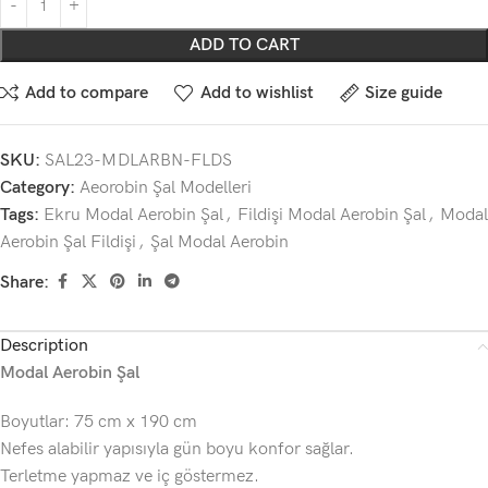
ADD TO CART
Add to compare
Add to wishlist
Size guide
SKU:
SAL23-MDLARBN-FLDS
Category:
Aeorobin Şal Modelleri
Tags:
Ekru Modal Aerobin Şal
,
Fildişi Modal Aerobin Şal
,
Modal
Aerobin Şal Fildişi
,
Şal Modal Aerobin
Share:
Description
Modal Aerobin Şal
Boyutlar: 75 cm x 190 cm
Nefes alabilir yapısıyla gün boyu konfor sağlar.
Terletme yapmaz ve iç göstermez.