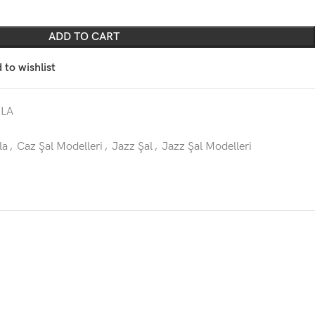
ADD TO CART
 to wishlist
ILA
la
,
Caz Şal Modelleri
,
Jazz Şal
,
Jazz Şal Modelleri