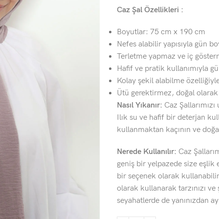
Caz Şal Özellikleri :
Boyutlar: 75 cm x 190 cm
Nefes alabilir yapısıyla gün b
Terletme yapmaz ve iç göster
Hafif ve pratik kullanımıyla gü
Kolay şekil alabilme özelliğiyle
Ütü gerektirmez, doğal olara
Nasıl Yıkanır:
Caz Şallarımızı 
Ilık su ve hafif bir deterjan 
kullanmaktan kaçının ve doğa
Nerede Kullanılır:
Caz Şalları
geniş bir yelpazede size eşl
bir seçenek olarak kullanabili
olarak kullanarak tarzınızı ve ş
seyahatlerde de yanınızdan ay