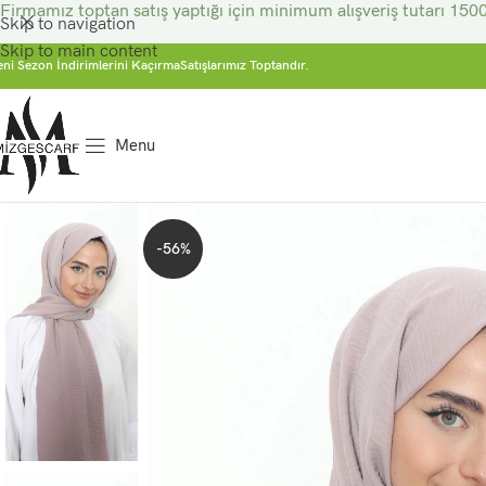
Firmamız toptan satış yaptığı için minimum alışveriş tutarı 1500
Skip to navigation
Skip to main content
eni Sezon İndirimlerini Kaçırma
Satışlarımız Toptandır.
Menu
-56%