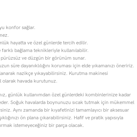
oyu konfor sağlar.
mez.
nlük hayatta ve özel günlerde tercih edilir.
 farklı bağlama teknikleriyle kullanılabilir.
k pürüzsüz ve düzgün bir görünüm sunar.
uzun süre dayanıklılığını koruması için elde yıkamanızı öneririz.
kullanarak nazikçe yıkayabilirsiniz. Kurutma makinesi
l olarak havada kurutunuz.
mız, günlük kullanımdan özel günlerdeki kombinlerinize kadar
ik eder. Soğuk havalarda boynunuzu sıcak tutmak için mükemmel
rsiniz. Aynı zamanda bir kıyafetinizi tamamlayıcı bir aksesuar
ıklığınızı ön plana çıkarabilirsiniz. Hafif ve pratik yapısıyla
ırmak istemeyeceğiniz bir parça olacak.