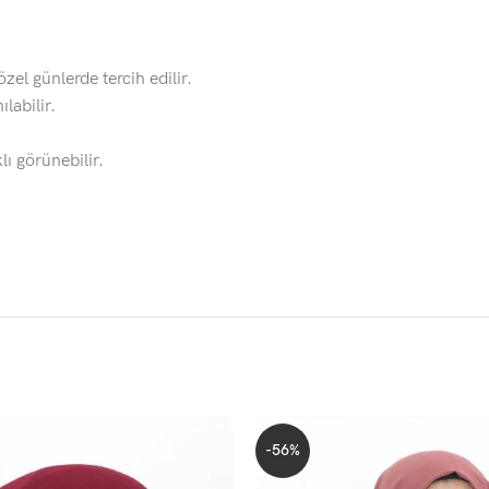
zel günlerde tercih edilir.
labilir.
lı görünebilir.
-56%