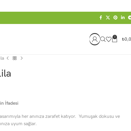
0
₺
0,
ila
ila
in İfadesi
tasarımıyla her anınıza zarafet katıyor. Yumuşak dokusu ve
zınıza uyum sağlar.