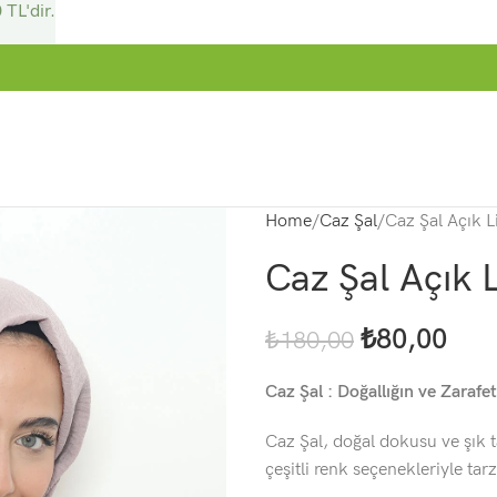
 TL'dir.
Home
Caz Şal
Caz Şal Açık L
Caz Şal Açık L
₺
80,00
₺
180,00
Caz Şal : Doğallığın ve Zarafet
Caz Şal, doğal dokusu ve şık 
çeşitli renk seçenekleriyle tar