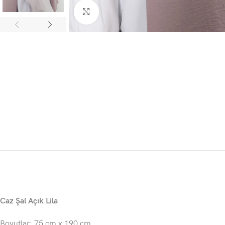
Click to enlarge
Caz Şal Açık Lila
Boyutlar: 75 cm x 190 cm