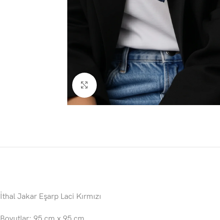
Click to enlarge
İthal Jakar Eşarp Laci Kırmızı
Boyutlar: 95 cm x 95 cm