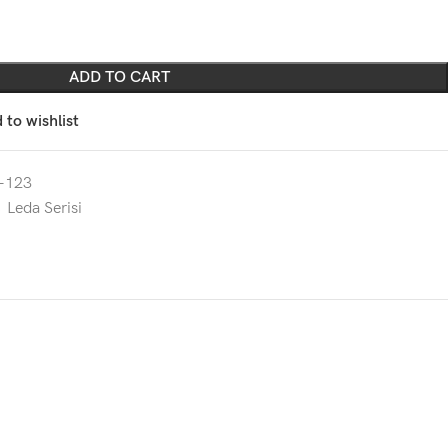
ADD TO CART
 to wishlist
-123
,
Leda Serisi