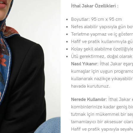
İthal Jakar Özellikleri :
Boyutlar: 95 cm x 95 cm
Nefes alabilir yapısıyla gün b
Terletme yapmaz ve iç göster
Hafif ve pratik kullanımıyla gü
Kolay şekil alabilme özelliğiyle
Ütü gerektirmez, doğal olara
Nasıl Yıkanır:
İthal Jakar eşar
kumaşlar için uygun programda
kullanarak nazikçe yıkayabili
havada kurutunuz.
Nerede Kullanılır:
İthal Jakar 
kombinlerinize kadar geniş bi
tutmak için mükemmel bir seçe
tamamlayıcı bir aksesuar olarak
Hafif ve pratik yapısıyla seya