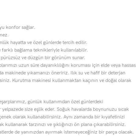
oyu konfor sağlar.
mez.
nlük hayatta ve özel günlerde tercih edilir.
 farklı bağlama teknikleriyle kullanılabilir.
k pürüzsüz ve düzgün bir görünüm sunar.
plarımızı uzun süre dayanıklılığını koruması için elde veya hassas
 makinede yıkamanızı öneririz. Ilık su ve hafif bir deterjan
rsiniz. Kurutma makinesi kullanmaktan kaçının ve doğal olarak
eşarplarımız, günlük kullanımdan özel günlerdeki
r yelpazede size eşlik eder. Soğuk havalarda boynunuzu sıcak
nek olarak kullanabilirsiniz. Aynı zamanda bir kıyafetinizi
 kullanarak tarzınızı ve şıklığınızı ön plana çıkarabilirsiniz.
hatlerde de yanınızdan ayırmak istemeyeceğiniz bir parça olacak.