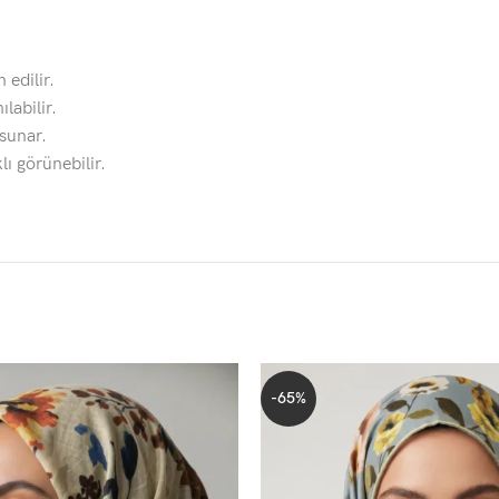
 edilir.
labilir.
sunar.
lı görünebilir.
-65%