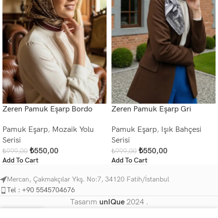
Zeren Pamuk Eşarp Bordo
Zeren Pamuk Eşarp Gri
Pamuk Eşarp
,
Mozaik Yolu
Pamuk Eşarp
,
Işık Bahçesi
Serisi
Serisi
₺
550,00
₺
550,00
₺
999,00
₺
999,00
Add To Cart
Add To Cart
Mercan, Çakmakçılar Ykş. No:7, 34120 Fatih/İstanbul
Tel : +90 5545704676
Tasarım
unIQue
2024 .