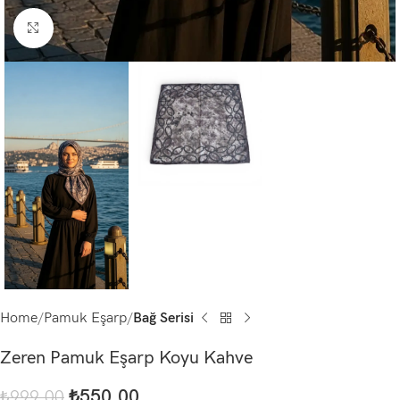
Click to enlarge
Home
Pamuk Eşarp
Bağ Serisi
Zeren Pamuk Eşarp Koyu Kahve
₺
550,00
₺
999,00