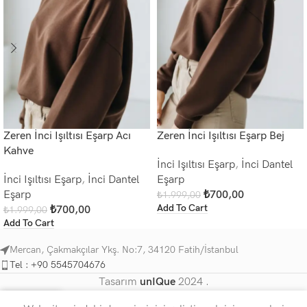
Zeren İnci Işıltısı Eşarp Acı
Zeren İnci Işıltısı Eşarp Bej
Kahve
İnci Işıltısı Eşarp
,
İnci Dantel
İnci Işıltısı Eşarp
,
İnci Dantel
Eşarp
Eşarp
₺
700,00
₺
1.999,00
Add To Cart
₺
700,00
₺
1.999,00
Add To Cart
Mercan, Çakmakçılar Ykş. No:7, 34120 Fatih/İstanbul
Tel : +90 5545704676
Tasarım
unIQue
2024 .
0