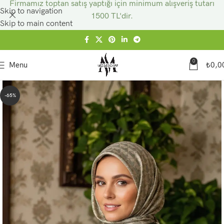
Firmamız toptan satış yaptığı için minimum alışveriş tutarı
Skip to navigation
1500 TL'dir.
Skip to main content
0
Menu
₺
0,0
-65%