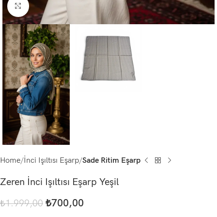
Click to enlarge
Home
İnci Işıltısı Eşarp
Sade Ritim Eşarp
Zeren İnci Işıltısı Eşarp Yeşil
₺
700,00
₺
1.999,00