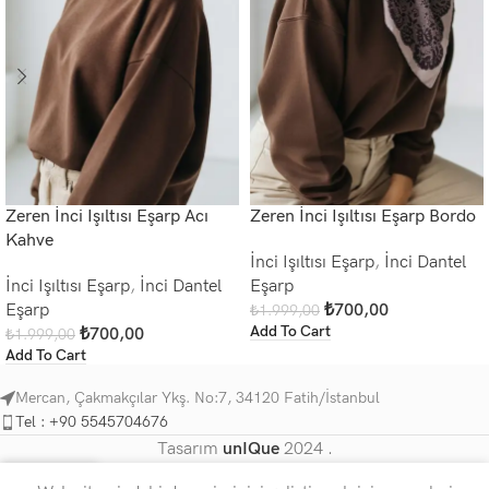
Zeren İnci Işıltısı Eşarp Acı
Zeren İnci Işıltısı Eşarp Bordo
Kahve
İnci Işıltısı Eşarp
,
İnci Dantel
İnci Işıltısı Eşarp
,
İnci Dantel
Eşarp
Eşarp
₺
700,00
₺
1.999,00
Add To Cart
₺
700,00
₺
1.999,00
Add To Cart
Mercan, Çakmakçılar Ykş. No:7, 34120 Fatih/İstanbul
Tel : +90 5545704676
Tasarım
unIQue
2024 .
0