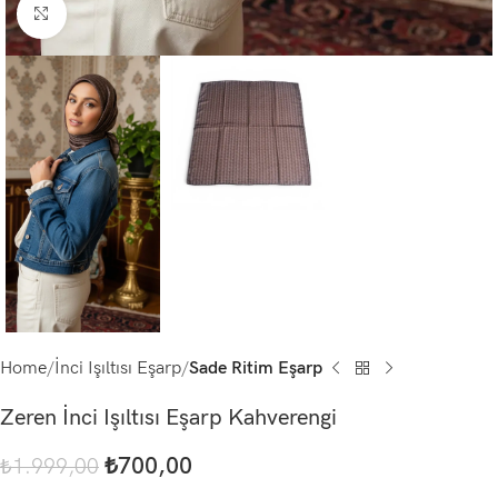
Click to enlarge
Home
İnci Işıltısı Eşarp
Sade Ritim Eşarp
Zeren İnci Işıltısı Eşarp Kahverengi
₺
700,00
₺
1.999,00