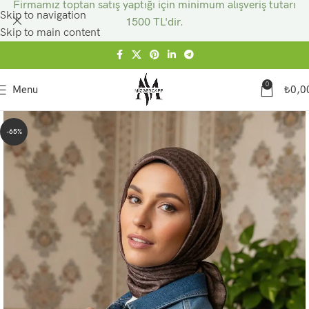
Firmamız toptan satış yaptığı için minimum alışveriş tutarı
Skip to navigation
1500 TL'dir.
Skip to main content
0
Menu
₺
0,0
-65%