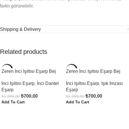
farklı görünebilir.
Shipping & Delivery
Related products
-65%
-65%
Zeren İnci Işıltısı Eşarp Bej
Zeren İnci Işıltısı Eşarp Bej
İnci Işıltısı Eşarp
,
İnci Dantel
İnci Işıltısı Eşarp
,
Işık İmzası
Eşarp
Eşarp
₺
700,00
₺
700,00
₺
1.999,00
₺
1.999,00
Add To Cart
Add To Cart