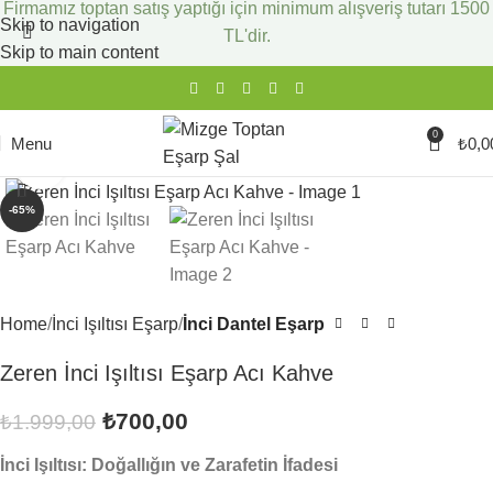
Firmamız toptan satış yaptığı için minimum alışveriş tutarı 1500
Skip to navigation
TL'dir.
Skip to main content
0
Menu
₺
0,0
Click to enlarge
-65%
Home
İnci Işıltısı Eşarp
İnci Dantel Eşarp
Zeren İnci Işıltısı Eşarp Acı Kahve
₺
700,00
₺
1.999,00
İnci Işıltısı: Doğallığın ve Zarafetin İfadesi