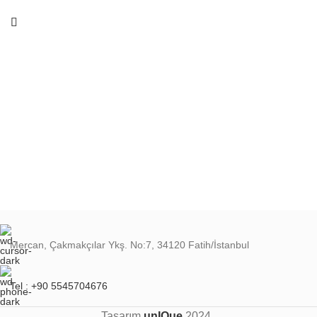
Mercan, Çakmakçılar Ykş. No:7, 34120 Fatih/İstanbul
Tel : +90 5545704676
Tasarım
unIQue
2024 .