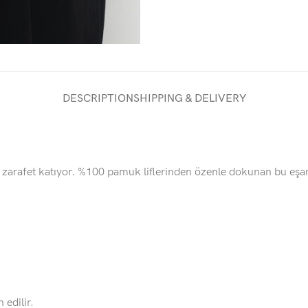
DESCRIPTION
SHIPPING & DELIVERY
 zarafet katıyor. %100 pamuk liflerinden özenle dokunan bu eşarp
 edilir.