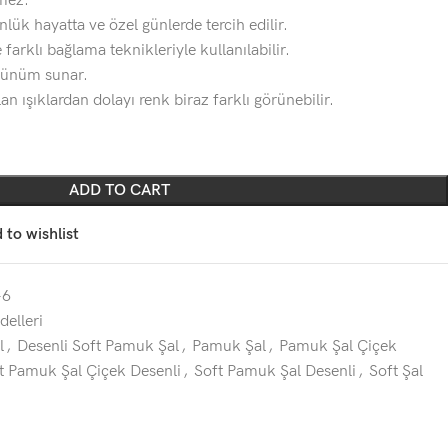
mez.
nlük hayatta ve özel günlerde tercih edilir.
 farklı bağlama teknikleriyle kullanılabilir.
örünüm sunar.
n ışıklardan dolayı renk biraz farklı görünebilir.
ADD TO CART
 to wishlist
-6
delleri
l
,
Desenli Soft Pamuk Şal
,
Pamuk Şal
,
Pamuk Şal Çiçek
t Pamuk Şal Çiçek Desenli
,
Soft Pamuk Şal Desenli
,
Soft Şal