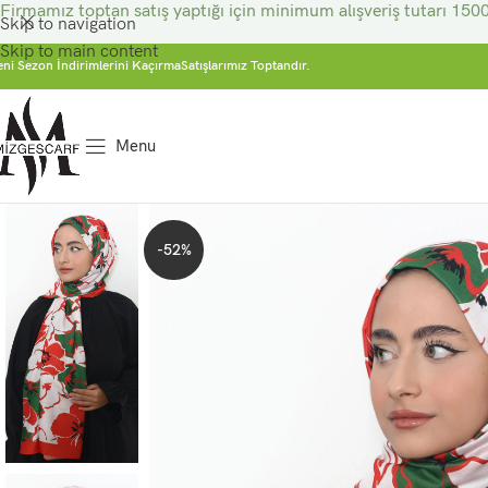
Firmamız toptan satış yaptığı için minimum alışveriş tutarı 1500
Skip to navigation
Skip to main content
eni Sezon İndirimlerini Kaçırma
Satışlarımız Toptandır.
Menu
-52%