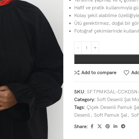
Terletme yapmaz ve iç göster
Hafif ve pratik kullanımıyla gü
Kolay şekil alabilme özelliğiyle
Ütü gerektirmez, doğal bir g
Fotoğraf çekimlerinde kullanıla
Add to compare
Add
SKU:
SFTPMKSAL-CCKDSN
Category:
Soft Desenli Şal Mo
Tags:
Çiçek Desenli Pamuk Şa
Desenli
,
Soft Pamuk Şal
,
Sof
Share: