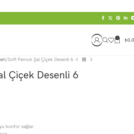
0
₺
0,
eri
Soft Pamuk Şal Çiçek Desenli 6
l Çiçek Desenli 6
oyu konfor sağlar.