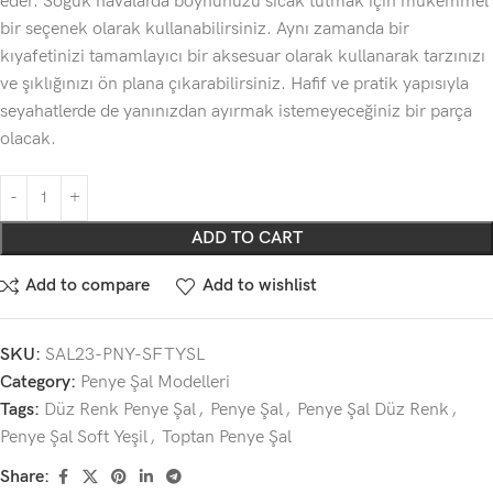
eder. Soğuk havalarda boynunuzu sıcak tutmak için mükemmel
bir seçenek olarak kullanabilirsiniz. Aynı zamanda bir
kıyafetinizi tamamlayıcı bir aksesuar olarak kullanarak tarzınızı
ve şıklığınızı ön plana çıkarabilirsiniz. Hafif ve pratik yapısıyla
seyahatlerde de yanınızdan ayırmak istemeyeceğiniz bir parça
olacak.
ADD TO CART
Add to compare
Add to wishlist
SKU:
SAL23-PNY-SFTYSL
Category:
Penye Şal Modelleri
Tags:
Düz Renk Penye Şal
,
Penye Şal
,
Penye Şal Düz Renk
,
Penye Şal Soft Yeşil
,
Toptan Penye Şal
Share: