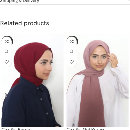
Shipping & Delivery
Related products
-56%
-68%
Caz Şal Bordo
Caz Şal Gül Kurusu