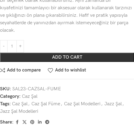
bir seçenek olarak kullanabilirsiniz. Aynı zamanda bir
kıyafetinizi tamamlayıcı bir aksesuar olarak kullanarak tarzınızı
ve şıklığınızı ön plana çıkarabilirsiniz. Hafif ve pratik yapısıyla
seyahatlerde de yanınızdan ayırmak istemeyeceğiniz bir parça
olacak.
ADD TO CART
Add to compare
Add to wishlist
SKU:
SAL23-CAZSAL-FUME
Category:
Caz Şal
Tags:
Caz Şal
,
Caz Şal Füme
,
Caz Şal Modelleri
,
Jazz Şal
,
Jazz Şal Modelleri
Share: