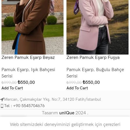
Zeren Pamuk Eşarp Beyaz
Zeren Pamuk Eşarp Fuşya
Pamuk Eşarp
,
Işık Bahçesi
Pamuk Eşarp
,
Buğulu Bahçe
Serisi
Serisi
₺
550,00
₺
550,00
₺
999,00
₺
999,00
Add To Cart
Add To Cart
Mercan, Çakmakçılar Ykş. No:7, 34120 Fatih/İstanbul
Tel : +90 5545704676
Tasarım
unIQue
2024 .
0
Web sitemizdeki deneyiminizi geliştirmek için çerezleri