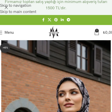
Firmamız toptan satış yaptığı için minimum alışveriş tutarı
Skip to navigation
1500 TL'dir.
Skip to main content
0
Menu
₺
0,0
-45%