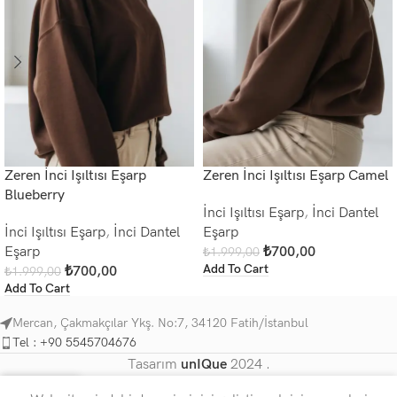
Zeren İnci Işıltısı Eşarp
Zeren İnci Işıltısı Eşarp Camel
Blueberry
İnci Işıltısı Eşarp
,
İnci Dantel
İnci Işıltısı Eşarp
,
İnci Dantel
Eşarp
Eşarp
₺
700,00
₺
1.999,00
Add To Cart
₺
700,00
₺
1.999,00
Add To Cart
Mercan, Çakmakçılar Ykş. No:7, 34120 Fatih/İstanbul
Tel : +90 5545704676
Tasarım
unIQue
2024 .
0