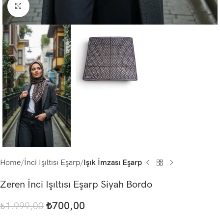
Click to enlarge
Home
İnci Işıltısı Eşarp
Işık İmzası Eşarp
Zeren İnci Işıltısı Eşarp Siyah Bordo
₺
700,00
₺
1.999,00