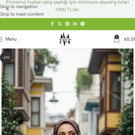
Firmamız toptan satış yaptığı için minimum alışveriş tutarı
Skip to navigation
1500 TL'dir.
Skip to main content
0
Menu
₺
0,0
-65%