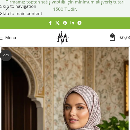
Firmamız toptan satış yaptığı için minimum alışveriş tutarı
Skip to navigation
1500 TL'dir.
Skip to main content
0
Menu
₺
0,0
-65%