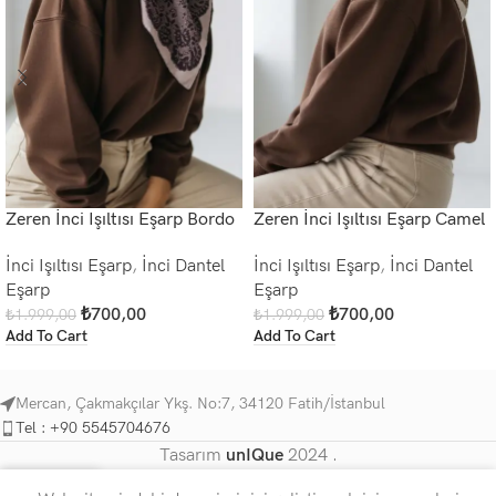
Zeren İnci Işıltısı Eşarp Bordo
Zeren İnci Işıltısı Eşarp Camel
İnci Işıltısı Eşarp
,
İnci Dantel
İnci Işıltısı Eşarp
,
İnci Dantel
Eşarp
Eşarp
₺
700,00
₺
700,00
₺
1.999,00
₺
1.999,00
Add To Cart
Add To Cart
Mercan, Çakmakçılar Ykş. No:7, 34120 Fatih/İstanbul
Tel : +90 5545704676
Tasarım
unIQue
2024 .
0