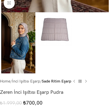
Click to enlarge
Home
İnci Işıltısı Eşarp
Sade Ritim Eşarp
Zeren İnci Işıltısı Eşarp Pudra
₺
700,00
₺
1.999,00