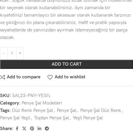
eder. Soğuk havalarda boynunuzu sıcak tutmak için mükemmel
bir seçenek olarak kullanabilirsiniz. Aynı zamanda bir
kıyafetinizi tamamlayıcı bir aksesuar olarak kullanarak tarzınızı
ve şıklığınızı ön plana çıkarabilirsiniz. Hafif ve pratik yapısıyla
seyahatlerde de yanınızdan ayırmak istemeyeceğiniz bir parça
olacak.
ADD TO CART
Add to compare
Add to wishlist
SKU:
SAL23-PNY-YESIL
Category:
Penye Şal Modelleri
Tags:
Düz Renk Penye Şal
,
Penye Şal
,
Penye Şal Düz Renk
,
Penye Şal Yeşil
,
Toptan Penye Şal
,
Yeşil Penye Şal
Share: