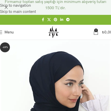
Firmamız toptan satış yaptığı için minimum alışveriş tutarı
Skip to navigation
1500 TL'dir.
Skip to main content
0
Menu
₺
0,0
-69%