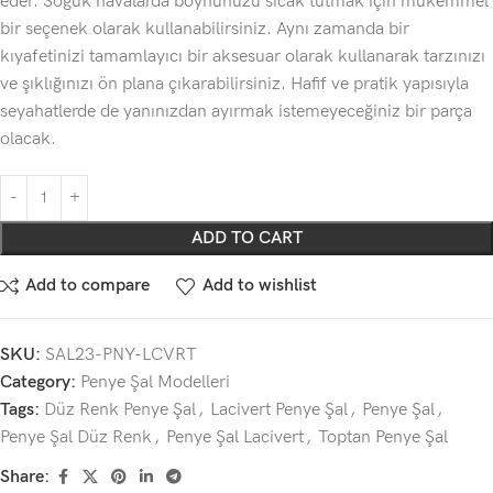
eder. Soğuk havalarda boynunuzu sıcak tutmak için mükemmel
bir seçenek olarak kullanabilirsiniz. Aynı zamanda bir
kıyafetinizi tamamlayıcı bir aksesuar olarak kullanarak tarzınızı
ve şıklığınızı ön plana çıkarabilirsiniz. Hafif ve pratik yapısıyla
seyahatlerde de yanınızdan ayırmak istemeyeceğiniz bir parça
olacak.
ADD TO CART
Add to compare
Add to wishlist
SKU:
SAL23-PNY-LCVRT
Category:
Penye Şal Modelleri
Tags:
Düz Renk Penye Şal
,
Lacivert Penye Şal
,
Penye Şal
,
Penye Şal Düz Renk
,
Penye Şal Lacivert
,
Toptan Penye Şal
Share: