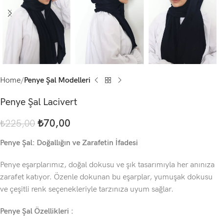
Home
Penye Şal Modelleri
Penye Şal Lacivert
₺
70,00
₺
225,00
Penye Şal: Doğallığın ve Zarafetin İfadesi
Penye eşarplarımız, doğal dokusu ve şık tasarımıyla her anınıza
zarafet katıyor. Özenle dokunan bu eşarplar, yumuşak dokusu
ve çeşitli renk seçenekleriyle tarzınıza uyum sağlar.
Penye Şal Özellikleri :