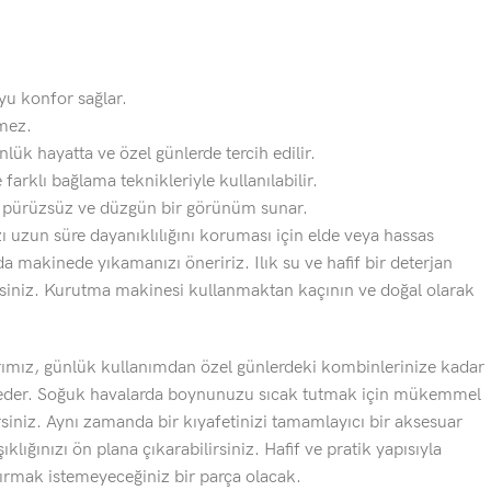
oyu konfor sağlar.
mez.
nlük hayatta ve özel günlerde tercih edilir.
 farklı bağlama teknikleriyle kullanılabilir.
k pürüzsüz ve düzgün bir görünüm sunar.
zı uzun süre dayanıklılığını koruması için elde veya hassas
 makinede yıkamanızı öneririz. Ilık su ve hafif bir deterjan
rsiniz. Kurutma makinesi kullanmaktan kaçının ve doğal olarak
rımız, günlük kullanımdan özel günlerdeki kombinlerinize kadar
ik eder. Soğuk havalarda boynunuzu sıcak tutmak için mükemmel
rsiniz. Aynı zamanda bir kıyafetinizi tamamlayıcı bir aksesuar
ıklığınızı ön plana çıkarabilirsiniz. Hafif ve pratik yapısıyla
ırmak istemeyeceğiniz bir parça olacak.