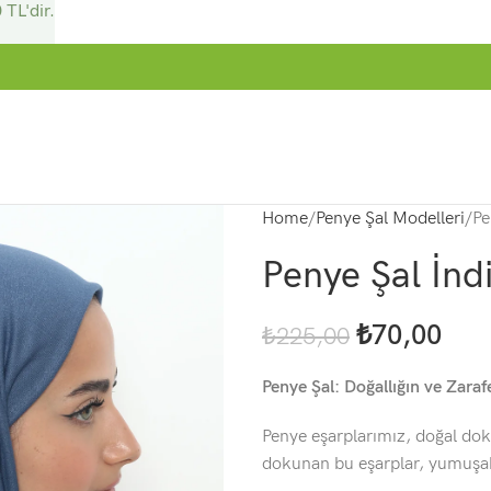
 TL'dir.
Home
Penye Şal Modelleri
Pe
Penye Şal İnd
₺
70,00
₺
225,00
Penye Şal: Doğallığın ve Zarafe
Penye eşarplarımız, doğal doku
dokunan bu eşarplar, yumuşak 