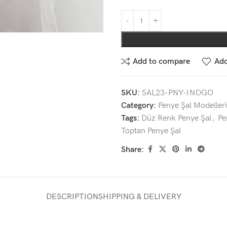
Add to compare
Add
SKU:
SAL23-PNY-INDGO
Category:
Penye Şal Modelleri
Tags:
Düz Renk Penye Şal
,
Pe
Toptan Penye Şal
Share:
DESCRIPTION
SHIPPING & DELIVERY