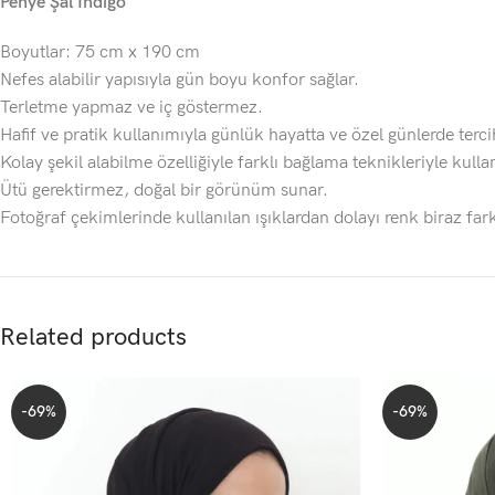
Penye Şal İndigo
Boyutlar: 75 cm x 190 cm
Nefes alabilir yapısıyla gün boyu konfor sağlar.
Terletme yapmaz ve iç göstermez.
Hafif ve pratik kullanımıyla günlük hayatta ve özel günlerde tercih
Kolay şekil alabilme özelliğiyle farklı bağlama teknikleriyle kullanı
Ütü gerektirmez, doğal bir görünüm sunar.
Fotoğraf çekimlerinde kullanılan ışıklardan dolayı renk biraz fark
Related products
-69%
-69%