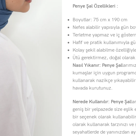
Penye Şal Özellikleri :
Boyutlar: 75 cm x 190 cm
Nefes alabilir yapısıyla gün b
Terletme yapmaz ve iç göster
Hafif ve pratik kullanımıyla gü
Kolay şekil alabilme özelliğiyle
Ütü gerektirmez, doğal olara
Nasıl Yıkanır: Penye Şal
larımı
kumaşlar için uygun programda
kullanarak nazikçe yıkayabili
havada kurutunuz.
Nerede Kullanılır: Penye Şal
la
geniş bir yelpazede size eşl
bir seçenek olarak kullanabili
olarak kullanarak tarzınızı ve ş
seyahatlerde de yanınızdan ay