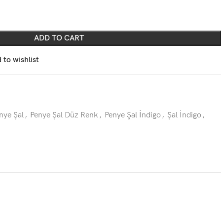
ADD TO CART
 to wishlist
nye Şal
,
Penye Şal Düz Renk
,
Penye Şal İndigo
,
Şal İndigo
,