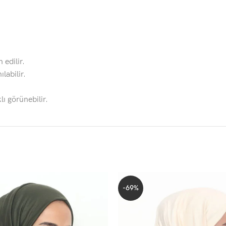
 edilir.
labilir.
lı görünebilir.
-69%