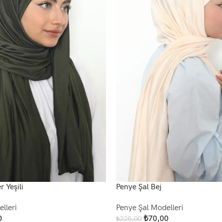
 Yeşili
Penye Şal Bej
lleri
Penye Şal Modelleri
0
₺
70,00
₺
225,00