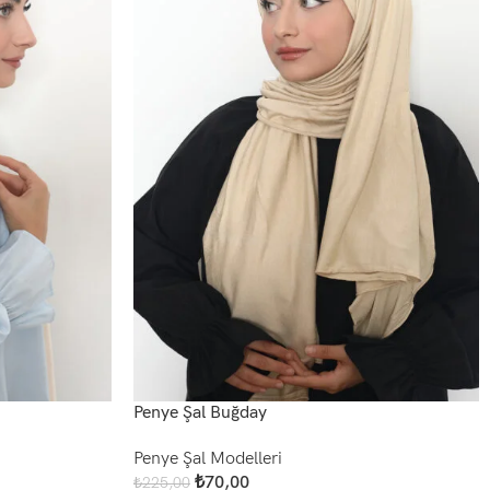
Penye Şal Buğday
Penye Şal Modelleri
₺
70,00
₺
225,00