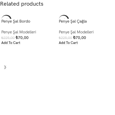
Related products
-69%
-69%
Penye Şal Bordo
Penye Şal Çağla
Penye Şal Modelleri
Penye Şal Modelleri
₺
70,00
₺
70,00
₺
225,00
₺
225,00
Add To Cart
Add To Cart