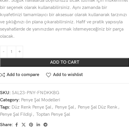
eder. Soğuk havalarda boynunuzu sıcak tutmak için mükemmel
bir seçenek olarak kullanabilirsiniz. Aynı zamanda bir
kıyafetinizi tamamlayıcı bir aksesuar olarak kullanarak tarzınızı
ve şıklığınızı ön plana çıkarabilirsiniz. Hafif ve pratik yapısıyla
seyahatlerde de yanınızdan ayırmak istemeyeceğiniz bir parça
olacak.
ADD TO CART
Add to compare
Add to wishlist
SKU:
SAL23-PNY-FNDKKBG
Category:
Penye Şal Modelleri
Tags:
Düz Renk Penye Şal
,
Penye Şal
,
Penye Şal Düz Renk
,
Penye Şal Fildişi
,
Toptan Penye Şal
Share: