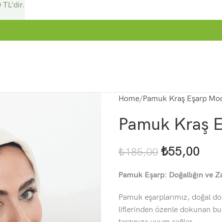
 TL'dir.
Home
Pamuk Kraş Eşarp Mod
Pamuk Kraş E
₺
55,00
₺
185,00
Pamuk Eşarp: Doğallığın ve Za
Pamuk eşarplarımız, doğal dok
liflerinden özenle dokunan bu