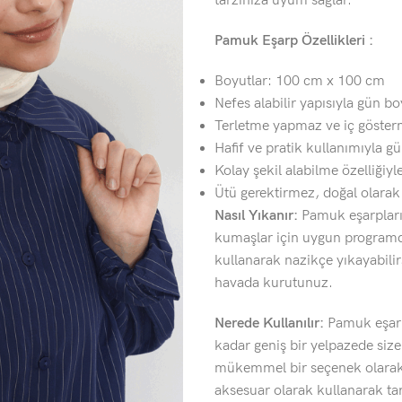
tarzınıza uyum sağlar.
Pamuk Eşarp Özellikleri :
Boyutlar: 100 cm x 100 cm
Nefes alabilir yapısıyla gün b
Terletme yapmaz ve iç göster
Hafif ve pratik kullanımıyla gü
Kolay şekil alabilme özelliğiyle
Ütü gerektirmez, doğal olara
Nasıl Yıkanır:
Pamuk eşarplarım
kumaşlar için uygun programda
kullanarak nazikçe yıkayabili
havada kurutunuz.
Nerede Kullanılır:
Pamuk eşarp
kadar geniş bir yelpazede siz
mükemmel bir seçenek olarak k
aksesuar olarak kullanarak tarz