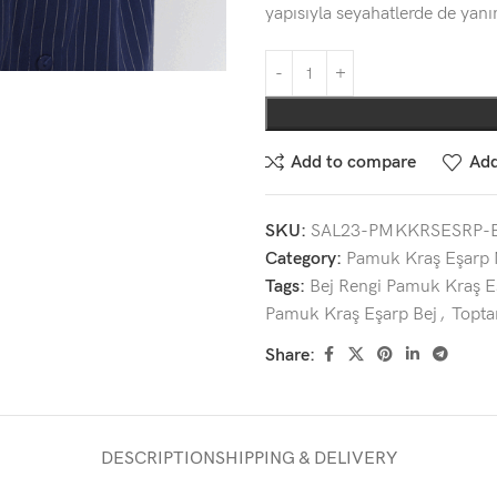
yapısıyla seyahatlerde de yan
Add to compare
Add
SKU:
SAL23-PMKKRSESRP-
Category:
Pamuk Kraş Eşarp 
Tags:
Bej Rengi Pamuk Kraş E
Pamuk Kraş Eşarp Bej
,
Topta
Share:
DESCRIPTION
SHIPPING & DELIVERY