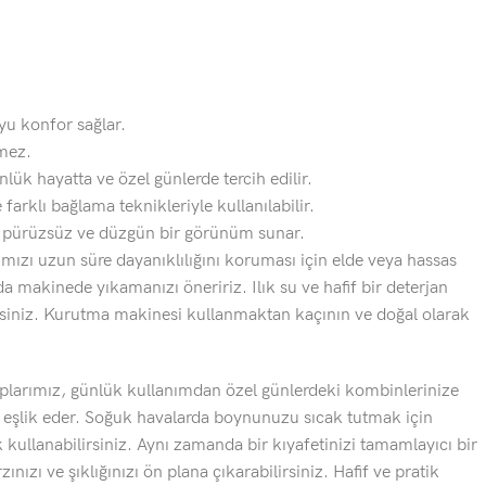
oyu konfor sağlar.
mez.
nlük hayatta ve özel günlerde tercih edilir.
 farklı bağlama teknikleriyle kullanılabilir.
k pürüzsüz ve düzgün bir görünüm sunar.
ızı uzun süre dayanıklılığını koruması için elde veya hassas
 makinede yıkamanızı öneririz. Ilık su ve hafif bir deterjan
rsiniz. Kurutma makinesi kullanmaktan kaçının ve doğal olarak
larımız, günlük kullanımdan özel günlerdeki kombinlerinize
e eşlik eder. Soğuk havalarda boynunuzu sıcak tutmak için
ullanabilirsiniz. Aynı zamanda bir kıyafetinizi tamamlayıcı bir
ınızı ve şıklığınızı ön plana çıkarabilirsiniz. Hafif ve pratik