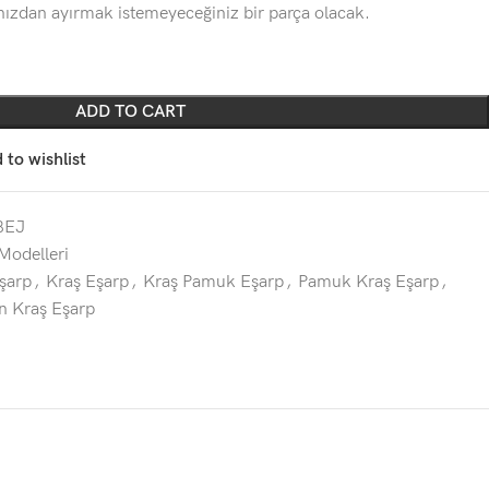
ınızdan ayırmak istemeyeceğiniz bir parça olacak.
ADD TO CART
 to wishlist
BEJ
Modelleri
şarp
,
Kraş Eşarp
,
Kraş Pamuk Eşarp
,
Pamuk Kraş Eşarp
,
n Kraş Eşarp