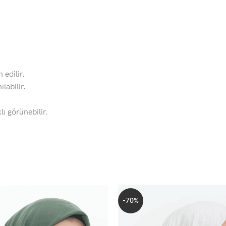
 edilir.
labilir.
lı görünebilir.
-70%