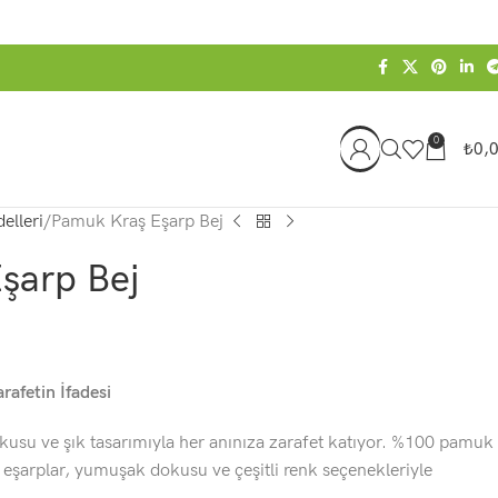
0
₺
0,
elleri
Pamuk Kraş Eşarp Bej
şarp Bej
rafetin İfadesi
usu ve şık tasarımıyla her anınıza zarafet katıyor. %100 pamuk
 eşarplar, yumuşak dokusu ve çeşitli renk seçenekleriyle