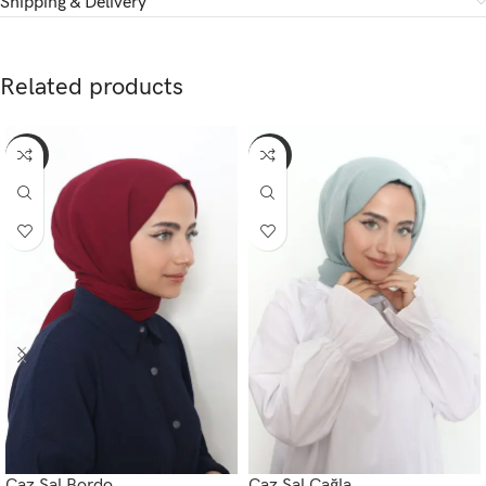
Shipping & Delivery
Related products
-56%
-56%
Caz Şal Bordo
Caz Şal Çağla