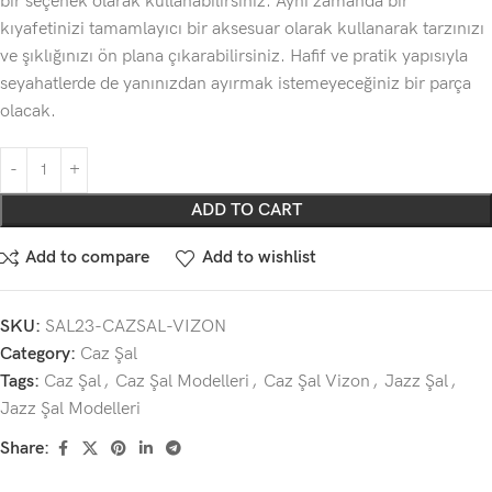
bir seçenek olarak kullanabilirsiniz. Aynı zamanda bir
kıyafetinizi tamamlayıcı bir aksesuar olarak kullanarak tarzınızı
ve şıklığınızı ön plana çıkarabilirsiniz. Hafif ve pratik yapısıyla
seyahatlerde de yanınızdan ayırmak istemeyeceğiniz bir parça
olacak.
ADD TO CART
Add to compare
Add to wishlist
SKU:
SAL23-CAZSAL-VIZON
Category:
Caz Şal
Tags:
Caz Şal
,
Caz Şal Modelleri
,
Caz Şal Vizon
,
Jazz Şal
,
Jazz Şal Modelleri
Share: